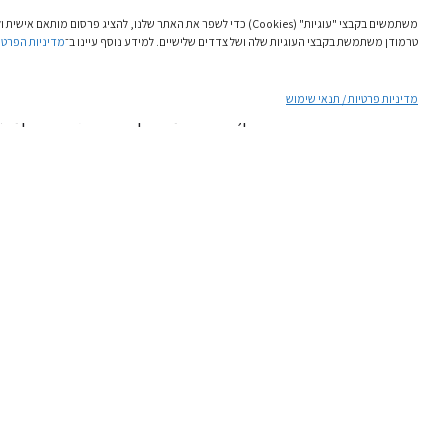
מבני גבוה, עמידות בפני סדיקה ותזו
משתמשים בקבצי "עוגיות" (cookies) כדי לשפר את האתר שלנו, להציג פרסום מותאם
טרמודן משתמשת בקבצי העוגיות שלה ושל צדדים שלישיים. למידע נוסף עיינו ב־
מדיניות הפרטי
מעבר לאיכות החומרים, פתרונות הבנייה של
מדיניות פרטיות / תנאי שימוש
לכן, כאשר יזמים וקבלנים ניגשים להקמת