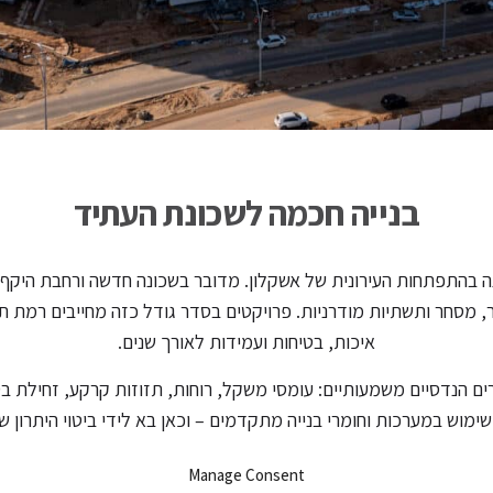
בנייה חכמה לשכונת העתיד
ה בהתפתחות העירונית של אשקלון. מדובר בשכונה חדשה ורחבת היקף, 
, מסחר ותשתיות מודרניות. פרויקטים בסדר גודל כזה מחייבים רמת תכ
איכות, בטיחות ועמידות לאורך שנים.
ם הנדסיים משמעותיים: עומסי משקל, רוחות, תזוזות קרקע, זחילת בטו
ימוש במערכות וחומרי בנייה מתקדמים – וכאן בא לידי ביטוי היתרון 
ייה צמנטיים מתקדמים, המותאמים לבנייה רוויה ולפרויקטים בקנה מי
Manage Consent