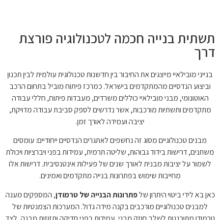
תשתית בנייה חכמה לטכנולוגיה פורצת
דרך
בנייני מובילאיי מייצגים את החיבור בין חדשנות טכנולוגית עולמית לבין תכנון
וביצוע הנדסיים מהמתקדמים בישראל. כמרכז פיתוח מוביל בתחום הרכב
האוטונומי, מבני מובילאיי כוללים משרדים, מעבדות פיתוח, חללי עבודה
מתקדמים ותשתיות מורכבות, אשר נדרשים לספק סביבת עבודה מדויקת,
יציבה ועמידה לאורך זמן.
מבנים טכנולוגיים מסוג זה נחשפים לאתגרים הנדסיים ייחודיים: עומסים
משתנים, דרישות בידוד גבוהות, שליטה תרמית, עמידות בפני ויברציות ויכולת
לשמור על יציבות מבנית לאורך שנים של פעילות אינטנסיבית. דרישות אלו
מחייבות שימוש בפתרונות בנייה מתקדמים ואמינים.
כאן בא לידי ביטוי היתרון של
פתרונות הבנייה של טרמודן
, המספקים מענה
למבנים טכנולוגיים מורכבים בקנה מידה גדול. המערכות הצמנטיות של
טרמודן מתוכננות לשלב חוזק מבני, עמידות בפני סדיקה ותזוזות מבנה, לצד