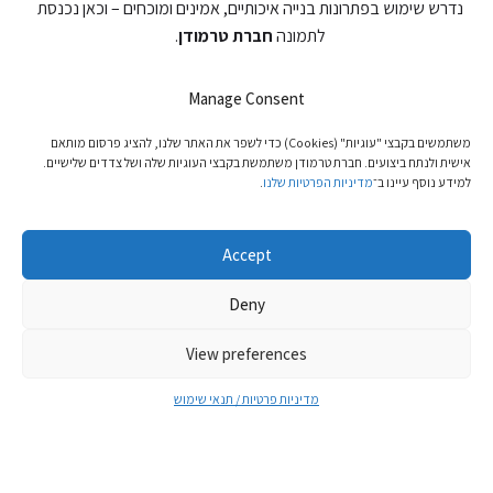
נדרש שימוש בפתרונות בנייה איכותיים, אמינים ומוכחים – וכאן נכנסת
לתמונה
חברת טרמודן
.
טרמודן מספקת מגוון פתרונות בנייה צמנטיים מתקדמים, המתאימים
Manage Consent
למבנים תעשייתיים וטכנולוגיים בקנה מידה גדול. המערכות מתוכננות
לשלב חוזק מבני גבוה, עמידות בפני סדיקה ותזוזות מבנה, יחד עם תרומה
משתמשים בקבצי "עוגיות" (cookies) כדי לשפר את האתר שלנו, להציג פרסום מותאם
לבידוד תרמי ואקוסטי ויכולת עבודה מדויקת בסביבות רגישות.
אישית ולנתח ביצועים. חברת טרמודן משתמשת בקבצי העוגיות שלה ושל צדדים שלישיים.
למידע נוסף עיינו ב־
מדיניות הפרטיות שלנו
.
בפרויקטים מורכבים כדוגמת מתקני אינטל, שבהם אין מקום לפשרות,
פתרונות הבנייה של טרמודן מאפשרים יציבות, אחידות ויעילות בביצוע –
Accept
מרכיבים חיוניים להקמת תשתיות שממשיכות לפעול באופן מיטבי לאורך
עשרות שנים.
Deny
כאשר בונים עבור תעשייה שמובילה את הטכנולוגיה העולמית, הבחירה
View preferences
בפתרונות הבנייה חייבת להיות חכמה, מתקדמת ואמינה.
ובמקומות שבהם הסטנדרט הוא הגבוה ביותר –
בוחרים טרמודן
.
מדיניות פרטיות / תנאי שימוש